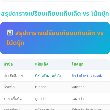
สรุปตารางเปรียบเทียบแท็บเล็ต vs โน้ตบุ๊ก
สรุปตารางเปรียบเทียบแท็บเล็ต vs
โน้ตบุ๊ก
หัวข้อ
แท็บเล็ต
โน้ตบุ๊ก
ประสิทธิภาพ
ดีสำหรับงานทั่วไป
ดีกว่าสำหรับงานหนัก
น้ำหนัก
เบากว่า
หนักกว่า
ราคาเริ่มต้น
ถูกกว่า
แพงกว่า