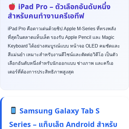
iPad Pro – ตัวเลือกอันดับหนึ่ง
สำหรับคนทำงานครีเอทีฟ
iPad Pro คือดาวเด่นด้วยชิป Apple M-Series ที่ทรงพลัง
ที่สุดในตลาดแท็บเล็ต รองรับ Apple Pencil และ Magic
Keyboard ได้อย่างสมบูรณ์แบบ หน้าจอ OLED คมชัดและ
สีแม่นยำ เหมาะสำหรับงานดีไซน์และตัดต่อวิดีโอ เป็นตัว
เลือกอันดับหนึ่งสำหรับนักออกแบบ ช่างภาพ และครีเอ
เตอร์ที่ต้องการประสิทธิภาพสูงสุด
Samsung Galaxy Tab S
Series – แท็บเล็ต Android สำหรับ