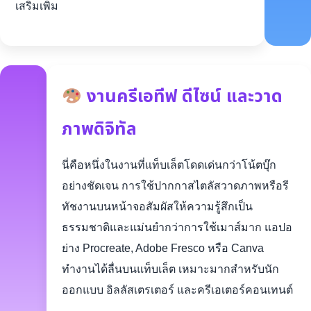
เสริมเพิ่ม
งานครีเอทีฟ ดีไซน์ และวาด
ภาพดิจิทัล
นี่คือหนึ่งในงานที่แท็บเล็ตโดดเด่นกว่าโน้ตบุ๊ก
อย่างชัดเจน การใช้ปากกาสไตลัสวาดภาพหรือรี
ทัชงานบนหน้าจอสัมผัสให้ความรู้สึกเป็น
ธรรมชาติและแม่นยำกว่าการใช้เมาส์มาก แอปอ
ย่าง Procreate, Adobe Fresco หรือ Canva
ทำงานได้ลื่นบนแท็บเล็ต เหมาะมากสำหรับนัก
ออกแบบ อิลลัสเตรเตอร์ และครีเอเตอร์คอนเทนต์