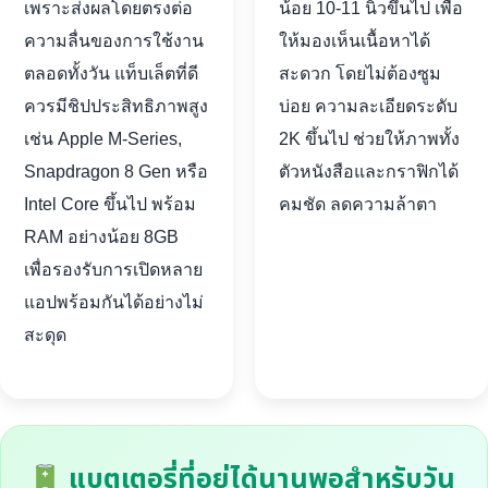
เพราะส่งผลโดยตรงต่อ
น้อย 10-11 นิ้วขึ้นไป เพื่อ
ความลื่นของการใช้งาน
ให้มองเห็นเนื้อหาได้
ตลอดทั้งวัน แท็บเล็ตที่ดี
สะดวก โดยไม่ต้องซูม
ควรมีชิปประสิทธิภาพสูง
บ่อย ความละเอียดระดับ
เช่น Apple M-Series,
2K ขึ้นไป ช่วยให้ภาพทั้ง
Snapdragon 8 Gen หรือ
ตัวหนังสือและกราฟิกได้
Intel Core ขึ้นไป พร้อม
คมชัด ลดความล้าตา
RAM อย่างน้อย 8GB
เพื่อรองรับการเปิดหลาย
แอปพร้อมกันได้อย่างไม่
สะดุด
แบตเตอรี่ที่อยู่ได้นานพอสำหรับวัน