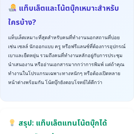
แท็บเล็ตและโน้ตบุ๊กเหมาะสำหรับ
ใครบ้าง?
แท็บเล็ตเหมาะที่สุดสำหรับคนที่ทำงานนอกสถานที่บ่อย
เช่น เซลล์ นักออกแบบ ครู หรือฟรีแลนซ์ที่ต้องการอุปกรณ์
เบาและยืดหยุ่น รวมถึงคนที่ทำงานหลักอยู่กับการประชุม
นำเสนองาน หรืออ่านเอกสารมากกว่าการพิมพ์ แต่ถ้าคุณ
ทำงานในโปรแกรมเฉพาะทางหนักๆ หรือต้องเปิดหลาย
หน้าต่างพร้อมกัน โน้ตบุ๊กยังตอบโจทย์ได้ดีกว่า
สรุป: แท็บเล็ตแทนโน้ตบุ๊กได้