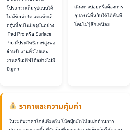
เดินทางบ่อยหรือต้องการ
โปรแกรมเต็มรูปแบบได้
อุปกรณ์ที่หยิบใช้ได้ทันที
ไม่มีข้อจำกัด แต่แท็บเล็
โดยไม่รู้สึกเหนื่อย
ตรุ่นท็อปในปัจจุบันอย่าง
iPad Pro หรือ Surface
Pro มีประสิทธิภาพสูงพอ
สำหรับงานทั่วไปและ
งานครีเอทีฟได้อย่างไม่มี
ปัญหา
ราคาและความคุ้มค่า
ในระดับราคาใกล้เคียงกัน โน้ตบุ๊กมักให้สเปกด้านการ
ประมวลผลและพื้นที่จัดเก็บที่มากกว่า แต่แท็บเล็ตให้ความ