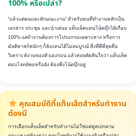
100% หรือเปล่า?
“แล้วแต่คนและลักษณะงาน” สำหรับคนที่ทำงานหลักเป็น
เอกสาร ประชุม และนำเสนอ แท็บเล็ตแทนโน้ตบุ๊กได้เกือบ
100% แต่ถ้างานต้องการโปรแกรมเฉพาะทาง หรือการ
มัลติทาสก์หนักๆ ก็ยังแทนได้ไม่สมบูรณ์ สิ่งที่ดีที่สุดคือ
วิเคราะห์งานของตัวเองก่อน แล้วค่อยตัดสินใจว่า แท็บเล็ต
ตอบโจทย์พอหรือยัง ต้องพึ่งโน้ตบุ๊กอยู่
คุณสมบัติที่แท็บเล็ตสำหรับทำงาน
ต้องมี
การเลือกแท็บเล็ตสำหรับทำงานไม่ใช่แค่ดูสเปกตาม
กระแส แต่ต้องดูว่า ตอบโจทย์การใช้งานจริงหรือเปล่า