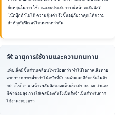
ยืดหยุ่นในการใช้งานและประสบการณ์หน้าจอสัมผัสที่
โน้ตบุ๊กทำไม่ได้ ความคุ้มค่า จึงขึ้นอยู่กับว่าคุณให้ความ
สำคัญกับฟีเจอร์ไหนมากกว่ากัน
🛠 อายุการใช้งานและความทนทาน
แท็บเล็ตมีชิ้นส่วนเคลื่อนไหวน้อยกว่า ทำให้โอกาสเสียหาย
จากการพกพาต่ำกว่าโน้ตบุ๊กที่มีบานพับและคีย์บอร์ดในตัว
อย่างไรก็ตาม หน้าจอสัมผัสของแท็บเล็ตเปราะบางกว่าและ
มีค่าซ่อมสูง การใส่เคสป้องกันจึงเป็นสิ่งจำเป็นสำหรับการ
ใช้งานระยะยาว