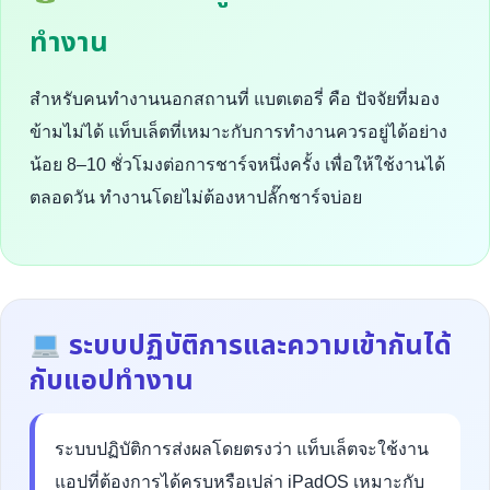
ทำงาน
สำหรับคนทำงานนอกสถานที่ แบตเตอรี่ คือ ปัจจัยที่มอง
ข้ามไม่ได้ แท็บเล็ตที่เหมาะกับการทำงานควรอยู่ได้อย่าง
น้อย 8–10 ชั่วโมงต่อการชาร์จหนึ่งครั้ง เพื่อให้ใช้งานได้
ตลอดวัน ทำงานโดยไม่ต้องหาปลั๊กชาร์จบ่อย
ระบบปฏิบัติการและความเข้ากันได้
กับแอปทำงาน
ระบบปฏิบัติการส่งผลโดยตรงว่า แท็บเล็ตจะใช้งาน
แอปที่ต้องการได้ครบหรือเปล่า iPadOS เหมาะกับ