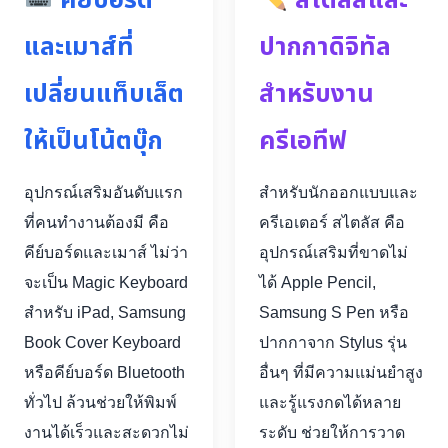
คีย์บอร์ด
สไตลัสและ
และเมาส์ที่
ปากกาดิจิทัล
เปลี่ยนแท็บเล็ต
สำหรับงาน
ให้เป็นโน้ตบุ๊ก
ครีเอทีฟ
อุปกรณ์เสริมอันดับแรก
สำหรับนักออกแบบและ
ที่คนทำงานต้องมี คือ
ครีเอเตอร์ สไตลัส คือ
คีย์บอร์ดและเมาส์ ไม่ว่า
อุปกรณ์เสริมที่ขาดไม่
จะเป็น Magic Keyboard
ได้ Apple Pencil,
สำหรับ iPad, Samsung
Samsung S Pen หรือ
Book Cover Keyboard
ปากกาจาก Stylus รุ่น
หรือคีย์บอร์ด Bluetooth
อื่นๆ ที่มีความแม่นยำสูง
ทั่วไป ล้วนช่วยให้พิมพ์
และรู้แรงกดได้หลาย
งานได้เร็วและสะดวกไม่
ระดับ ช่วยให้การวาด