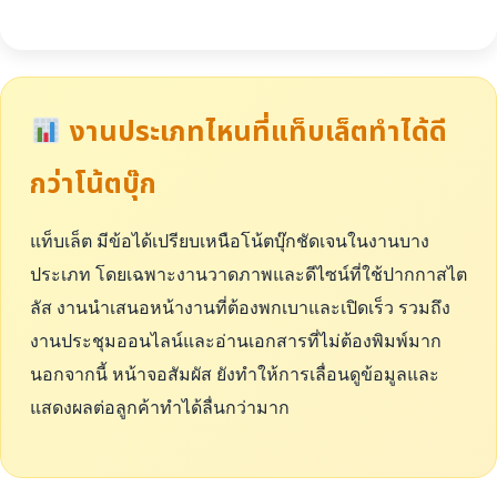
งานประเภทไหนที่แท็บเล็ตทำได้ดี
กว่าโน้ตบุ๊ก
แท็บเล็ต มีข้อได้เปรียบเหนือโน้ตบุ๊กชัดเจนในงานบาง
ประเภท โดยเฉพาะงานวาดภาพและดีไซน์ที่ใช้ปากกาสไต
ลัส งานนำเสนอหน้างานที่ต้องพกเบาและเปิดเร็ว รวมถึง
งานประชุมออนไลน์และอ่านเอกสารที่ไม่ต้องพิมพ์มาก
นอกจากนี้ หน้าจอสัมผัส ยังทำให้การเลื่อนดูข้อมูลและ
แสดงผลต่อลูกค้าทำได้ลื่นกว่ามาก